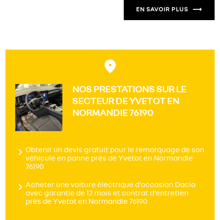
EN SAVOIR PLUS
NOS PRESTATIONS SUR LE
SECTEUR DE YVETOT EN
NORMANDIE 76190
Obtenir un devis gratuit pour le remorquage de son
véhicule en panne près de Yvetot en Normandie
76190
Acheter une voiture électrique d'occasion Dacia
avec garantie de 12 mois et contrat d'entretien
près de Yvetot en Normandie 76190