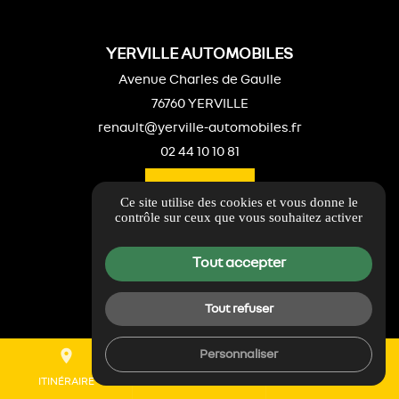
YERVILLE AUTOMOBILES
Avenue Charles de Gaulle
76760 YERVILLE
renault@yerville-automobiles.fr
02 44 10 10 81
ITINÉRAIRE
Ce site utilise des cookies et vous donne le
contrôle sur ceux que vous souhaitez activer
LIENS UTILES
Guide local
Tout accepter
Informations complémentaires
Mentions légales
Tout refuser
Politique de confidentialité
place
mail
call
Personnaliser
Gestion des cookies
ITINÉRAIRE
CONTACTEZ-NOUS
02 44 10 10 81