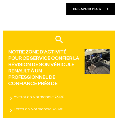
EN SAVOIR PLUS
NOTRE ZONE D'ACTIVITÉ
POUR CE SERVICE CONFIER LA
RÉVISION DE SON VÉHICULE
RENAULT À UN
PROFESSIONNEL DE
CONFIANCE PRÈS DE
Yvetot en Normandie 76190
Tôtes en Normandie 76890