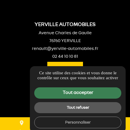
YERVILLE AUTOMOBILES
Avenue Charles de Gaulle
76760 YERVILLE
renault@yerville-automobiles.fr
02 44 10 10 81
ITINÉRAIRE
Ce site utilise des cookies et vous donne le
contrôle sur ceux que vous souhaitez activer
LIENS UTILES
Guide local
Tout accepter
Informations complémentaires
Mentions légales
Tout refuser
Politique de confidentialité
place
mail
call
Personnaliser
Gestion des cookies