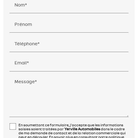
Nom*
Prénom
Téléphone*
Email*
Message*
En soumettant ce formulaire, j'accepte que les informations
saisies soient traitées par
Yerville Automobiles
dans le cadre
de ma demande de contact et de la relation commerciale qui
peut en découler.
En savoir plus en consultant notre politique