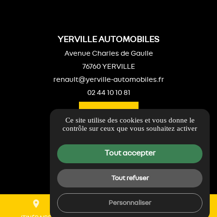
YERVILLE AUTOMOBILES
Avenue Charles de Gaulle
76760 YERVILLE
renault@yerville-automobiles.fr
02 44 10 10 81
ITINÉRAIRE
Ce site utilise des cookies et vous donne le
contrôle sur ceux que vous souhaitez activer
LIENS UTILES
Guide local
Tout accepter
Informations complémentaires
Mentions légales
Tout refuser
Politique de confidentialité
place
mail
call
Personnaliser
Gestion des cookies